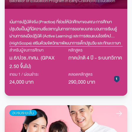
ศึกษาปฐมวัย
Bachelor of Education Program in Early Childhood Education
เน้นการปฏิบัติจริง (Practice) ที่ช่วยให้นักศึกษาของคณะการศึกษา
ปฐมวัยเป็นผู้ที่มีความเชี่ยวชาญในการการออกแบบกระบวนการเรียนรู้
ผ่านการลงมือปฏิบัติ (Active Learning) และการสอนแบบไฮสโคป
(HighScope) เสริมด้วยจิตวิทยาพัฒนาการเด็กปฐมวัย และทักษะภาษา
อังกฤษ เพื่อเปิดโอกาสให้ทำงานในโรงเรียนสองภาษา และนานาชาติได้
สำหรับผู้จบการศึกษา
หลักสูตร
ม.6/ปวช./กศน. (GPAX
ภาคปกติ 4 ปี - ระบบทวิภาค
2.50 ขึ้นไป)
เทอม 1 / ผ่อนชำระ
ตลอดหลักสูตร
24,000 บาท
290,000 บาท
อบรมระยะสั้น