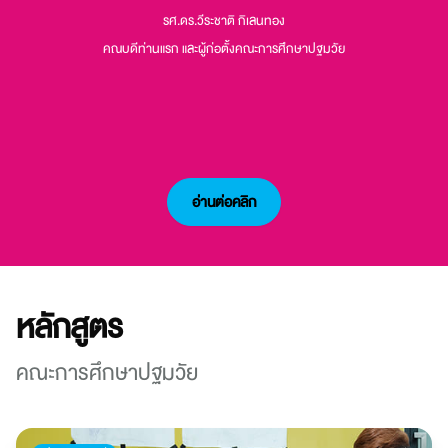
รศ.ดร.วีระชาติ กิเลนทอง
คณบดีท่านแรก และผู้ก่อตั้งคณะการศึกษาปฐมวัย
อ่านต่อคลิก
หลักสูตร
คณะการศึกษาปฐมวัย