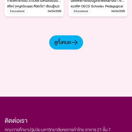
การจัดกิจกรรม STEAM ในห้องเรียนไฮ
ผลลัพธ์การเรียนรู้สังเกตได้อย่างไร? เจาะ
สโคป (HighScope) คืออะไร? เรียนรู้แนว
แนวคิด OECD Schools+ Pedagogical
Educational
04/04/2026
Educational
04/04/2026
ทางบูรณาการ Science, Technology,
Taxonomy กับ 5 องค์ประกอบสำคัญของ
Engineering, Arts และ Mathematics
ห้องเรียนคุณภาพ ทั้ง Classroom
ผ่านการเล่น การทดลอง และการลงมือทำ
Interaction, Cognitive Engagement
จริง เพื่อพัฒนาทักษะคิดวิเคราะห์และการ
และ Social-Emotional Support
เรียนรู้ของเด็กปฐมวัยอย่างสร้างสรรค์
ดูทั้งหมด
ติดต่อเรา
คณะการศึกษาปฐมวัย มหาวิทยาลัยหอการค้าไทย อาคาร 21 ชั้น 7​