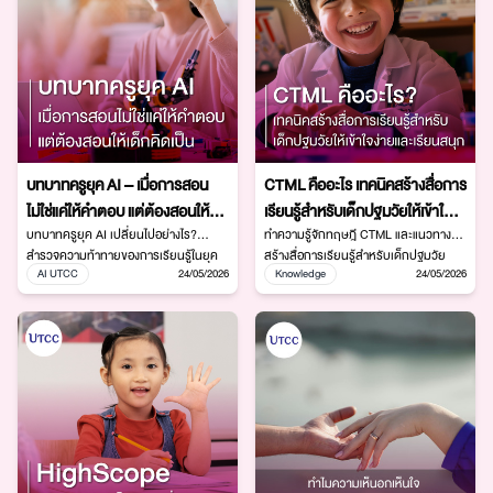
บทบาทครูยุค AI – เมื่อการสอน
CTML คืออะไร เทคนิคสร้างสื่อการ
ไม่ใช่แค่ให้คำตอบ แต่ต้องสอนให้
เรียนรู้สำหรับเด็กปฐมวัยให้เข้าใจ
เด็กคิดเป็น
บทบาทครูยุค AI เปลี่ยนไปอย่างไร?
ง่ายและเรียนสนุก
ทำความรู้จักทฤษฎี CTML และแนวทาง
สำรวจความท้าทายของการเรียนรู้ในยุค
สร้างสื่อการเรียนรู้สำหรับเด็กปฐมวัย
AI UTCC
24/05/2026
Knowledge
24/05/2026
ปัญญาประดิษฐ์ และแนวทางที่ครูช่วย
ผ่านการใช้ภาพ เสียง และกิจกรรมที่เหมาะ
พัฒนาทักษะการคิดของผู้เรียนให้เท่าทัน
สมกับพัฒนาการ เพื่อการเรียนรู้ที่สนุก
เทคโนโลยี
และมีประสิทธิภาพ