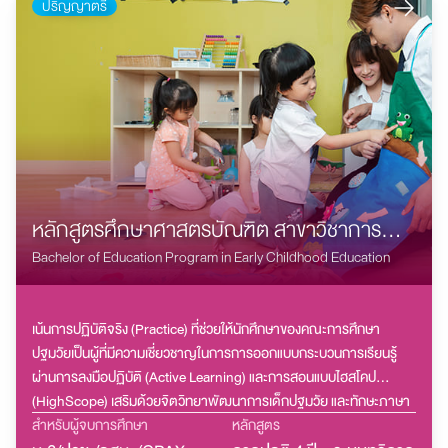
ปริญญาตรี
หลักสูตรศึกษาศาสตรบัณฑิต สาขาวิชาการ
ศึกษาปฐมวัย
Bachelor of Education Program in Early Childhood Education
เน้นการปฏิบัติจริง (Practice) ที่ช่วยให้นักศึกษาของคณะการศึกษา
ปฐมวัยเป็นผู้ที่มีความเชี่ยวชาญในการการออกแบบกระบวนการเรียนรู้
ผ่านการลงมือปฏิบัติ (Active Learning) และการสอนแบบไฮสโคป
(HighScope) เสริมด้วยจิตวิทยาพัฒนาการเด็กปฐมวัย และทักษะภาษา
อังกฤษ เพื่อเปิดโอกาสให้ทำงานในโรงเรียนสองภาษา และนานาชาติได้
สำหรับผู้จบการศึกษา
หลักสูตร