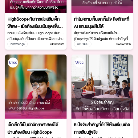
HighScope กับการส่งเสริมเด็ก
ทำไมความเห็นอกเห็นใจ คือทักษะที่
พิเศษ – เมื่อห้องเรียนเน้นจุดแข็ง
AI แทนมนุษย์ไม่ได้
มากกว่าความบกพร่อง
เจาะแนวคิดห้องเรียน HighScope กับการ
ปลูกพลังแห่งความเห็นอกเห็นใจ
สนับสนุนเด็กที่มีความต้องการพิเศษ ผ่าน
(Empathy) ให้เด็กปฐมวัย ทักษะสำคัญที่
Knowledge
24/05/2026
AI UTCC
04/04/2026
Active Learning, Scaffolding, COR
AI เลียนแบบไม่ได้ พร้อมแนวทางสร้าง
Advantage และการเรียนรู้ที่เน้นจุดแข็ง
ความเข้าอกเข้าใจ การสื่อสารทางอารมณ์
ของเด็ก
และกิจกรรมพัฒนา Empathy สำหรับพ่อ
แม่และครูยุคดิจิทัล
เด็กเล็กก็เป็นนักวิทยาศาสตร์ได้
5 ปัจจัยสำคัญที่ทำให้ห้องเรียนเกิด
ผ่านห้องเรียน HighScope
การเรียนรู้จริง