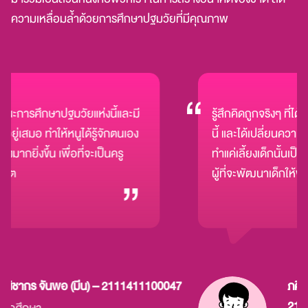
ความเหลื่อมล้ำด้วยการศึกษาปฐมวัยที่มีคุณภาพ​
รศึกษาปฐมวัยแห่งนี้และมี
รู้สึกคิดถูกจริงๆ ที่ได้เลือ
มอ ทำให้หนูได้รู้จักตนเอง
นี้ และได้เปลี่ยนความคิดผมจา
ขึ้น เพื่อที่จะเป็นครู
ทำแค่เลี้ยงเด็กนั้นเป็นความค
ผู้ที่จะพัฒนาเด็กให้พร้อมใ
ถึง ทำให้ผมรู้สึกว่าการศึก
โดยเฉพาะที่สมัยนี้เทคโนโลย
สังคมมนุษย์มากขึ้น ครูอนุบาล
เพราะการที่คนสอนคน ย่อมด
เทคโนโลยีมาสอนแทนครับ
กร จันพอ (มีน) – 2111411100047
ภคิณ คำสาร
2111411