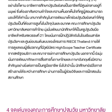
อย่างไรก็ตาม อาชีพการศึกษาปฐมวัยยังคงเป็นอาชีพที่มีศูนย์กลางอยู่ที่
มนุษย์ ซึ่งต้องอาศัยความเข้าใจและความเห็นอกเห็นใจที่ครูผู้สอนสามารถ
มอบให้ได้เท่านั้น บทบาทสำคัญในการพัฒนาเด็กช่วงปฐมวัยยังคงทำให้ครู
ปฐมวัยเป็นที่ต้องการสูงทั้งในปัจจุบันและอนาคต คณะการศึกษาปฐมวัย
มหาวิทยาลัยหอการค้าไทย มุ่งมั่นพัฒนานักศึกษาให้เป็นครูปฐมวัยมือ
อาชีพสำหรับศตวรรษที่ 21 โดยเน้นการฝึกปฏิบัติจริงในโรงเรียนสาธิต
ปฐมวัยฯ และศูนย์อบรมต้นแบบของโครงการ RIECE Thailand
ภายใต้
การดูแลของผู้เชี่ยวชาญที่มีวุฒิบัตร
HighScope
Teacher Certificate
จากสหรัฐอเมริกา และ
คณาจารย์ทางการศึกษาปฐมวัย
นอกจากนี้ ยังมุ่ง
เน้นการพัฒนาทักษะการสื่อสารทั้งภาษาไทยและภาษาอังกฤษซึ่งมีความ
สำคัญอย่างยิ่งต่อการเป็นครูมืออาชีพ ยิ่งไปกว่านั้น นักศึกษายังมีโอกาส
สร้างรายได้ระหว่างการศึกษา ผ่านการเป็นผู้ช่วยวิจัยและการฝึกสอนใน
สถานศึกษา
4 จุดเด่นของคณะการศึกษาปฐมวัย มหาวิทยาลัย