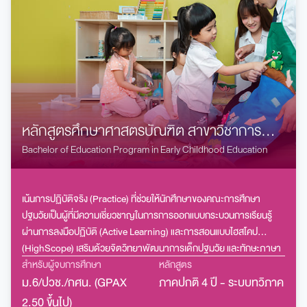
หลักสูตรศึกษาศาสตรบัณฑิต สาขาวิชาการ
ศึกษาปฐมวัย
Bachelor of Education Program in Early Childhood Education
เน้นการปฏิบัติจริง (Practice) ที่ช่วยให้นักศึกษาของคณะการศึกษา
ปฐมวัยเป็นผู้ที่มีความเชี่ยวชาญในการการออกแบบกระบวนการเรียนรู้
ผ่านการลงมือปฏิบัติ (Active Learning) และการสอนแบบไฮสโคป
(HighScope) เสริมด้วยจิตวิทยาพัฒนาการเด็กปฐมวัย และทักษะภาษา
อังกฤษ เพื่อเปิดโอกาสให้ทำงานในโรงเรียนสองภาษา และนานาชาติได้
สำหรับผู้จบการศึกษา
หลักสูตร
ม.6/ปวช./กศน. (GPAX
ภาคปกติ 4 ปี - ระบบทวิภาค
2.50 ขึ้นไป)