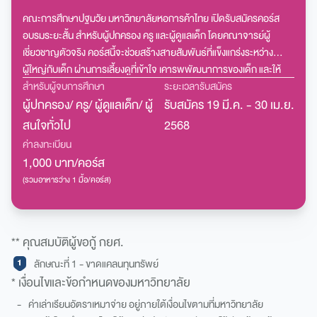
คณะการศึกษาปฐมวัย มหาวิทยาลัยหอการค้าไทย เปิดรับสมัครคอร์ส
อบรมระยะสั้น สำหรับผู้ปกครอง ครู และผู้ดูแลเด็ก โดยคณาจารย์ผู้
เชี่ยวชาญตัวจริง คอร์สนี้จะช่วยสร้างสายสัมพันธ์ที่แข็งแกร่งระหว่าง
ผู้ใหญ่กับเด็ก ผ่านการเลี้ยงดูที่เข้าใจ เคารพพัฒนาการของเด็ก และให้
พลังการเรียนรู้
สำหรับผู้จบการศึกษา
ระยะเวลารับสมัคร
ผู้ปกครอง/ ครู/ ผู้ดูแลเด็ก/ ผู้
รับสมัคร 19 มี.ค. - 30 เม.ย.
สนใจทั่วไป
2568
ค่าลงทะเบียน
1,000 บาท/คอร์ส
(รวมอาหารว่าง 1 มื้อ/คอร์ส)
** คุณสมบัติผู้ขอกู้ กยศ.
ลักษณะที่ 1 - ขาดแคลนทุนทรัพย์
* เงื่อนไขและข้อกำหนดของมหาวิทยาลัย
- ค่าเล่าเรียนอัตราเหมาจ่าย อยู่ภายใต้เงื่อนไขตามที่มหาวิทยาลัย