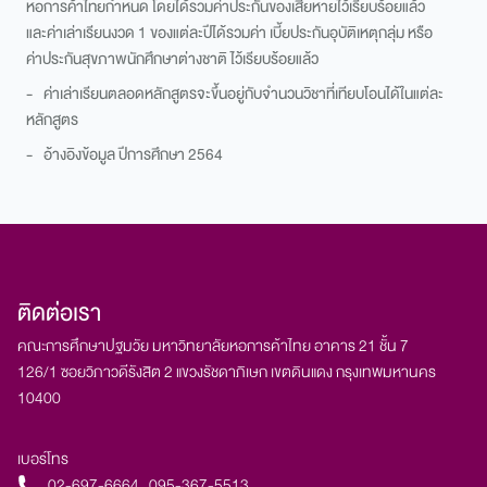
หอการค้าไทยกำหนด โดยได้รวมค่าประกันของเสียหายไว้เรียบร้อยแล้ว
และค่าเล่าเรียนงวด 1 ของแต่ละปีได้รวมค่า เบี้ยประกันอุบัติเหตุกลุ่ม หรือ
ค่าประกันสุขภาพนักศึกษาต่างชาติ ไว้เรียบร้อยแล้ว
- ค่าเล่าเรียนตลอดหลักสูตรจะขึ้นอยู่กับจำนวนวิชาที่เทียบโอนได้ในแต่ละ
หลักสูตร
- อ้างอิงข้อมูล ปีการศึกษา 2564
ติดต่อเรา
คณะการศึกษาปฐมวัย มหาวิทยาลัยหอการค้าไทย อาคาร 21 ชั้น 7​
126/1 ซอยวิภาวดีรังสิต 2 แขวงรัชดาภิเษก เขตดินแดง กรุงเทพมหานคร
10400
เบอร์โทร
02-697-6664
,
095-367-5513