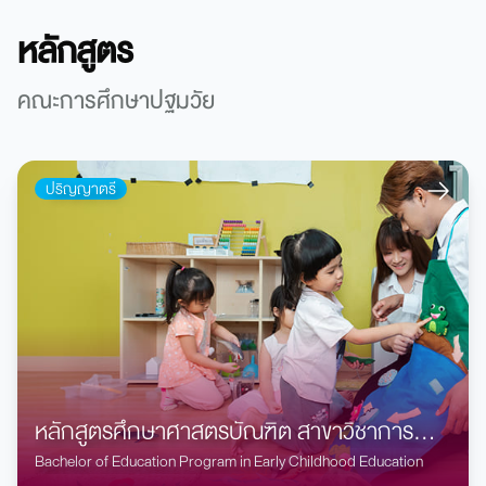
หลักสูตร
คณะการศึกษาปฐมวัย
ปริญญาตรี
หลักสูตรศึกษาศาสตรบัณฑิต สาขาวิชาการ
ศึกษาปฐมวัย
Bachelor of Education Program in Early Childhood Education