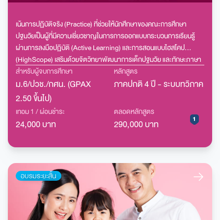
เน้นการปฏิบัติจริง (Practice) ที่ช่วยให้นักศึกษาของคณะการศึกษา
ปฐมวัยเป็นผู้ที่มีความเชี่ยวชาญในการการออกแบบกระบวนการเรียนรู้
ผ่านการลงมือปฏิบัติ (Active Learning) และการสอนแบบไฮสโคป
(HighScope) เสริมด้วยจิตวิทยาพัฒนาการเด็กปฐมวัย และทักษะภาษา
อังกฤษ เพื่อเปิดโอกาสให้ทำงานในโรงเรียนสองภาษา และนานาชาติได้
สำหรับผู้จบการศึกษา
หลักสูตร
ม.6/ปวช./กศน. (GPAX
ภาคปกติ 4 ปี - ระบบทวิภาค
2.50 ขึ้นไป)
เทอม 1 / ผ่อนชำระ
ตลอดหลักสูตร
24,000 บาท
290,000 บาท
อบรมระยะสั้น